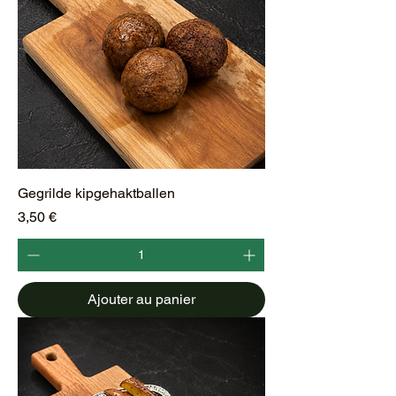
G
r
a
m
m
e
s
Gegrilde kipgehaktballen
Prix
3,50 €
Ajouter au panier