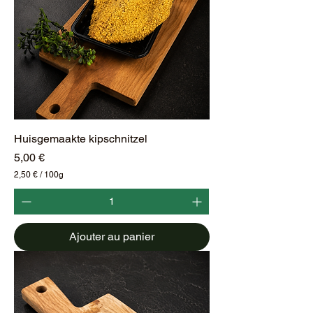
r
a
m
m
e
Huisgemaakte kipschnitzel
Prix
5,00 €
2,50 €
/
100g
2
,
5
0
Ajouter au panier
€
p
a
r
1
0
0