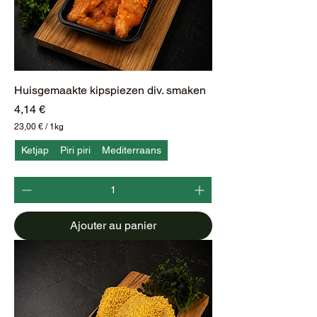
s
Huisgemaakte kipspiezen div. smaken
Prix
4,14 €
23,00 €
/
1kg
2
3
Ketjap
Piri piri
Mediterraans
,
0
0
€
p
Ajouter au panier
a
r
1
K
i
l
o
g