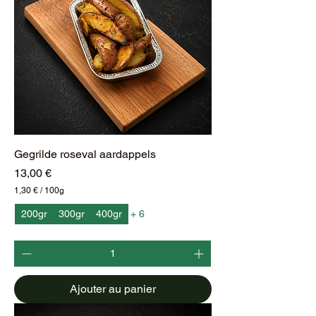
Gegrilde roseval aardappels
Prix
13,00 €
1,30 €
/
100g
1
,
200gr
300gr
400gr
+ 6
3
0
€
p
a
Ajouter au panier
r
1
0