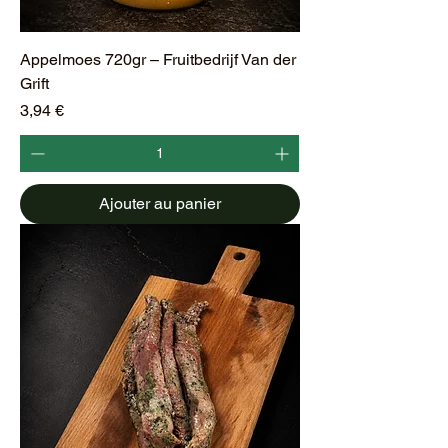
Appelmoes 720gr – Fruitbedrijf Van der
Grift
Prix
3,94 €
Ajouter au panier