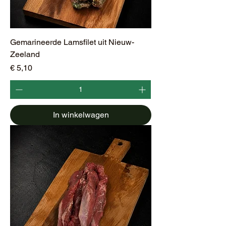
Gemarineerde Lamsfilet uit Nieuw-
Zeeland
Prijs
€ 5,10
In winkelwagen