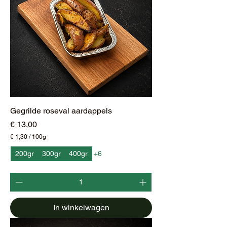
Gegrilde roseval aardappels
Prijs
€ 13,00
€ 1,30
/
100g
€
200gr
300gr
400gr
+6
1
,
3
0
p
e
In winkelwagen
r
1
0