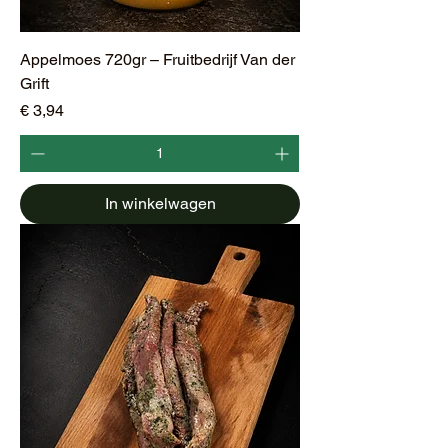
Appelmoes 720gr – Fruitbedrijf Van der
Grift
Prijs
€ 3,94
In winkelwagen