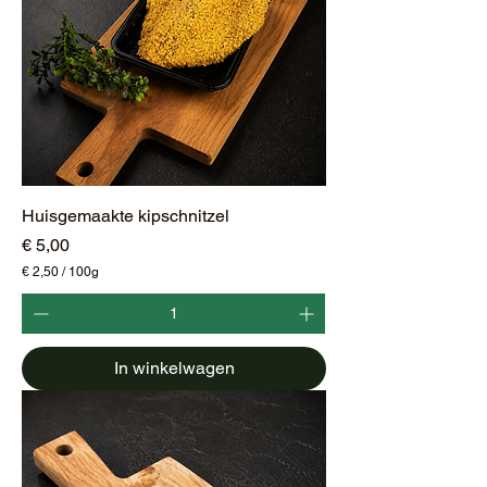
r
a
m
Huisgemaakte kipschnitzel
Prijs
€ 5,00
€ 2,50
/
100g
€
2
,
5
In winkelwagen
0
p
e
r
1
0
0