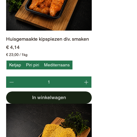
Huisgemaakte kipspiezen div. smaken
Prijs
€ 4,14
€ 23,00
/
1kg
€
Ketjap
Piri piri
Mediterraans
2
3
,
0
0
p
In winkelwagen
e
r
1
K
i
l
o
g