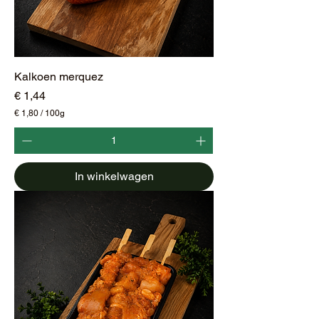
Kalkoen merquez
Prijs
€ 1,44
€ 1,80
/
100g
€
1
,
8
In winkelwagen
0
p
e
r
1
0
0
G
r
a
m