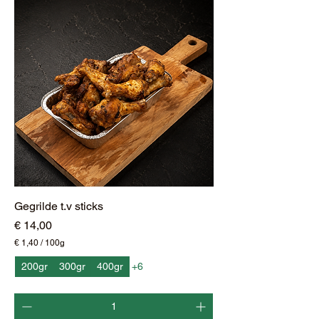
0
G
r
a
m
Gegrilde t.v sticks
Prijs
€ 14,00
€ 1,40
/
100g
€
200gr
300gr
400gr
+6
1
,
4
0