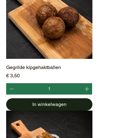
G
r
a
m
Gegrilde kipgehaktballen
Prijs
€ 3,50
In winkelwagen